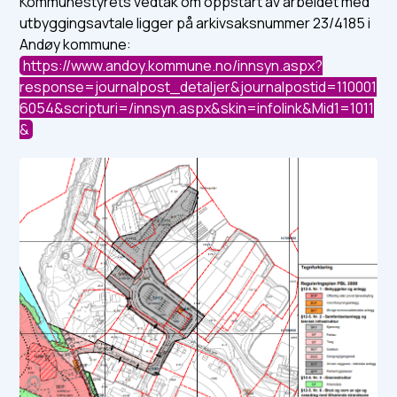
Kommunestyrets vedtak om oppstart av arbeidet med
utbyggingsavtale ligger på arkivsaksnummer 23/4185 i
Andøy kommune:
https://www.andoy.kommune.no/innsyn.aspx?
response=journalpost_detaljer&journalpostid=110001
6054&scripturi=/innsyn.aspx&skin=infolink&Mid1=1011
&