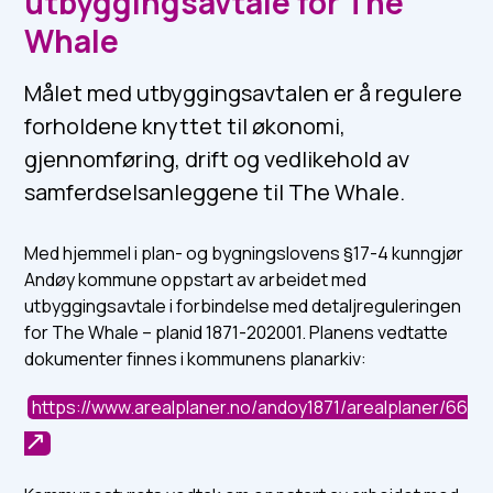
utbyggingsavtale for The
Whale
Målet med utbyggingsavtalen er å regulere
forholdene knyttet til økonomi,
gjennomføring, drift og vedlikehold av
samferdselsanleggene til The Whale.
Med hjemmel i plan- og bygningslovens §17-4 kunngjør
Andøy kommune oppstart av arbeidet med
utbyggingsavtale i forbindelse med detaljreguleringen
for The Whale – planid 1871-202001. Planens vedtatte
dokumenter finnes i kommunens planarkiv:
https://www.arealplaner.no/andoy1871/arealplaner/66