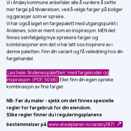
Vi i Andøy kommune anbefaler alle å vurdere å sette
mer farge på tilværelsen, ved å velge farger på boliger
og garasjer som er spreke.
Vi har også laget en fargepalett med utgangspunkt i
Andenes, som er ment som en inspirasjon. MEN det
finnes selvfølgelig mye sprekere farger og
kombinasjoner enn det vi har latt oss inspirere av i
denne paletten. Finn din variant og få veiledning hos din
fargehandel.
Les hele “Andenespaletten” med fargekoder og
inspirasjon.
(PDF, 50 kB)
Eller finn din egen spreke
kombinasjon av fine farger.
NB: Før du maler - sjekk om det finnes spesielle
regler for fargebruk for din eiendom.
Slike regler finner du i reguleringsplanens
bestemmelser på
www.arealplaner.no/andoy1871