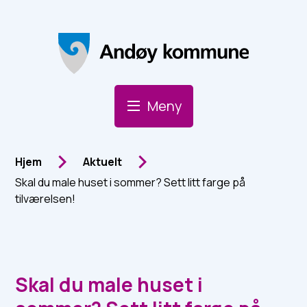
Andøy Kommune
Meny
Du er her:
Hjem
Aktuelt
Skal du male huset i sommer? Sett litt farge på
tilværelsen!
Skal du male huset i