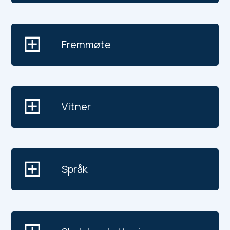
Fremmøte
Vitner
Språk