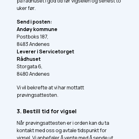
på rådhuset i god tid før vigselen og senest to
uker før.
Send i posten:
Andøy kommune
Postboks 187,
8483 Andenes
Leverer i Servicetorget
Rådhuset
Storgata 6,
8480 Andenes
Vi vil bekrefte at vi har mottatt
prøvingsattesten.
3. Bestill tid for vigsel
Når prøvingsattesten er i orden kan du ta
kontakt med oss og avtale tidspunkt for
vigsel. Vi anbefaler å vente med å sende ut