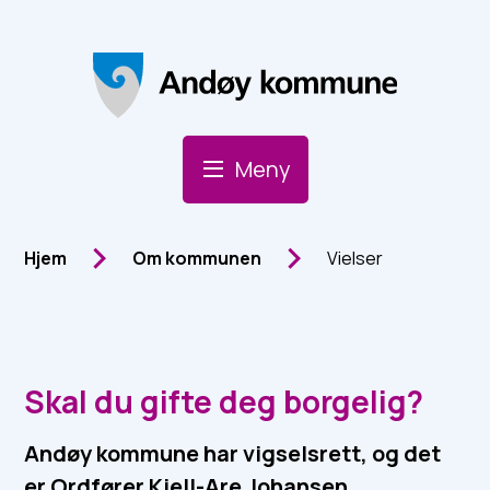
Andøy Kommune
Meny
Du er her:
Hjem
Om kommunen
Vielser
Skal du gifte deg borgelig?
Andøy kommune har vigselsrett, og det
er Ordfører Kjell-Are Johansen,