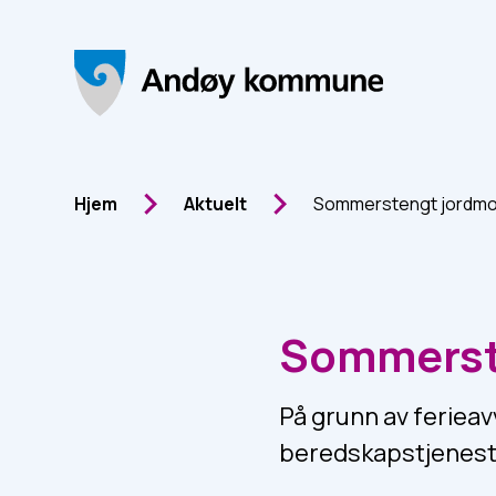
Andøy Kommune
Du er her:
Hjem
Aktuelt
Sommerstengt jordmo
Sommerst
På grunn av ferieav
beredskapstjeneste