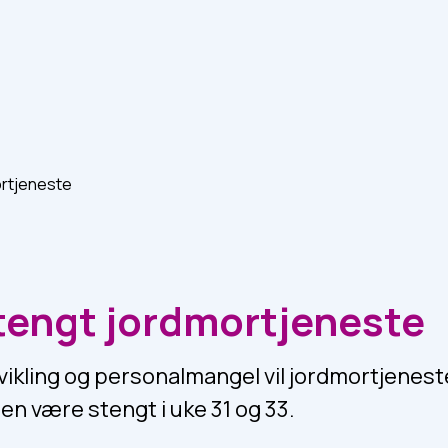
rtjeneste
engt jordmortjeneste
vikling og personalmangel vil jordmortjenes
n være stengt i uke 31 og 33.