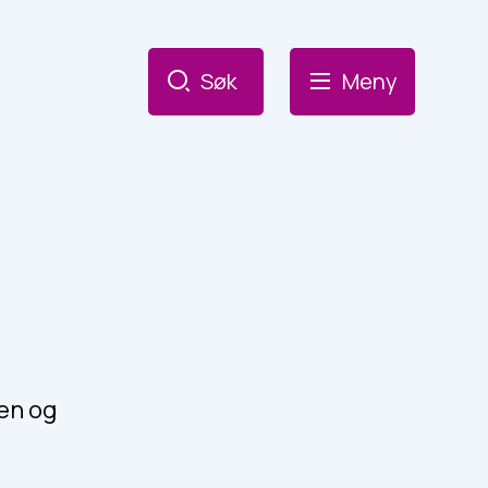
Søk
Meny
ten og