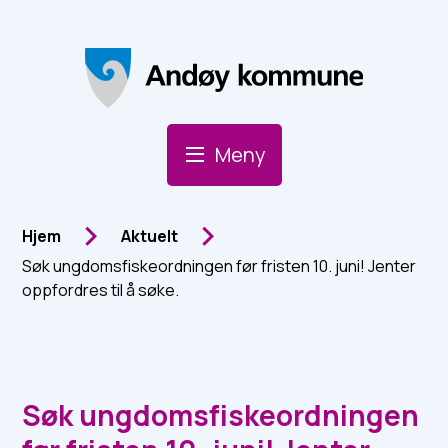
Andøy Kommune
Meny
Du er her:
Hjem
Aktuelt
Søk ungdomsfiskeordningen før fristen 10. juni! Jenter
oppfordres til å søke.
Søk ungdomsfiskeordningen