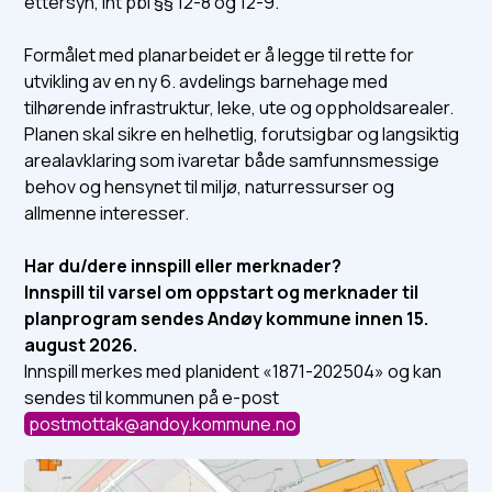
ettersyn, iht pbl §§ 12-8 og 12-9.
Formålet med planarbeidet er å legge til rette for
utvikling av en ny 6. avdelings barnehage med
tilhørende infrastruktur, leke, ute og oppholdsarealer.
Planen skal sikre en helhetlig, forutsigbar og langsiktig
arealavklaring som ivaretar både samfunnsmessige
behov og hensynet til miljø, naturressurser og
allmenne interesser.
Har du/dere innspill eller merknader?
Innspill til varsel om oppstart og merknader til
planprogram sendes Andøy kommune innen 15.
august 2026.
Innspill merkes med planident «1871-202504» og kan
sendes til kommunen på e-post
postmottak@andoy.kommune.no