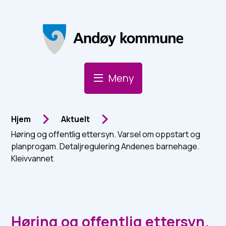
Andøy Kommune
Meny
Du er her:
Hjem
Aktuelt
Høring og offentlig ettersyn. Varsel om oppstart og
planprogam. Detaljregulering Andenes barnehage.
Kleivvannet
Høring og offentlig ettersyn.