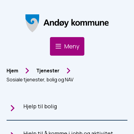
Andøy Kommune
Meny
Du er her:
Hjem
Tjenester
Sosiale tjenester, bolig og NAV
Hjelp til bolig
Hjelp til å komme i jobb og aktivitet