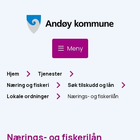
Andøy Kommune
Meny
Du er her:
Hjem
Tjenester
Næring og fiskeri
Søk tilskudd og lån
Lokale ordninger
Nærings- og fiskerilån
Nærings- og fiskerilån