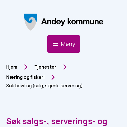
Andøy Kommune
Meny
Du er her:
Hjem
Tjenester
Næring og fiskeri
Søk bevilling (salg, skjenk, servering)
Søk salgs-, serverings- og