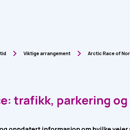
itid
Viktige arrangement
Arctic Race of No
e: trafikk, parkering o
 og oppdatert informasjon om hvilke veier