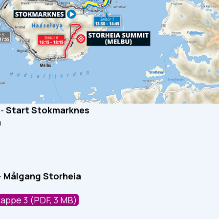
 -
Start Stokmarknes
0
5
-
Målgang Storheia
tappe 3
(PDF, 3 MB)