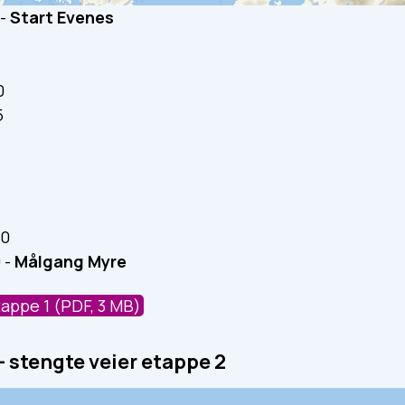
 -
Start Evenes
0
5
5
00
0 -
Målgang Myre
tappe 1
(PDF, 3 MB)
- stengte veier etappe 2