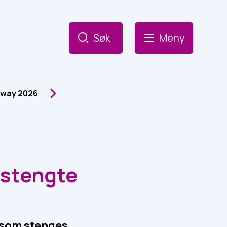
Søk
Meny
rway 2026
g stengte
 som stenges,