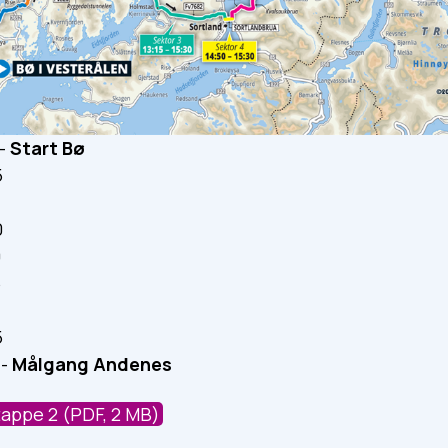
 -
Start Bø
5
0
0
5
5
 -
Målgang Andenes
tappe 2
(PDF, 2 MB)