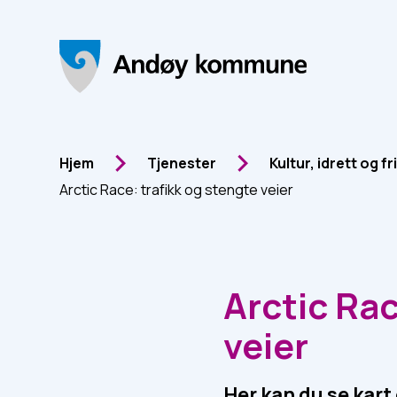
Andøy Kommune
Du er her:
Hjem
Tjenester
Kultur, idrett og fr
Arctic Race: trafikk og stengte veier
Arctic Rac
veier
Her kan du se kart