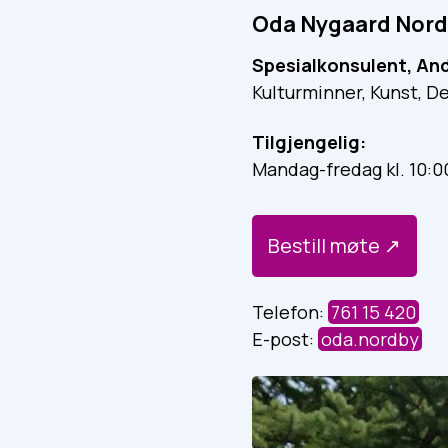
Oda Nygaard Nor
Spesialkonsulent, An
Kulturminner, Kunst, D
Tilgjengelig:
Mandag-fredag kl. 10:00
Bestill møte
Telefon:
761 15 420
E-post:
oda.nordby