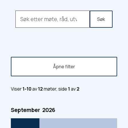
Søk
Åpne filter
Viser
1-10
av
12
møter, side
1
av
2
September
2026
R
e
s