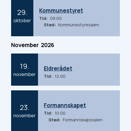
Kommunestyret
29.
Tid
09:00
2
oktober
Sted
Kommunestyresalen
0
2
6
November
2026
19.
Eldrerådet
2
november
Tid
12:00
0
2
6
Formannskapet
23.
Tid
10:00
2
november
Sted
Formannskapssalen
0
2