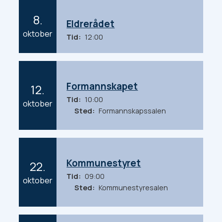
r
8.
Eldrerådet
2
oktober
Tid
12:00
0
2
6
Formannskapet
12.
Tid
10:00
2
oktober
Sted
Formannskapssalen
0
2
6
Kommunestyret
22.
Tid
09:00
2
oktober
Sted
Kommunestyresalen
0
2
6