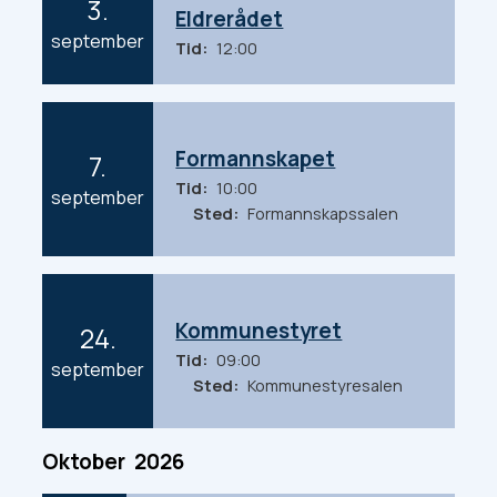
3.
Eldrerådet
u
2
september
Tid
12:00
l
0
t
2
a
6
t
Formannskapet
7.
s
Tid
10:00
2
september
i
Sted
Formannskapssalen
0
d
2
e
6
m
Kommunestyret
24.
e
Tid
09:00
d
2
september
Sted
Kommunestyresalen
0
m
2
ø
6
t
Oktober
2026
e