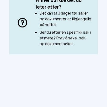
Finner du ikke det du
leter etter?
Det kan ta 3 dager før saker
og dokumenter er tilgjengelig
på nettet
Ser du etter en spesifikk sak i
et møte? Prøv å søke i sak-
og dokumentsøket