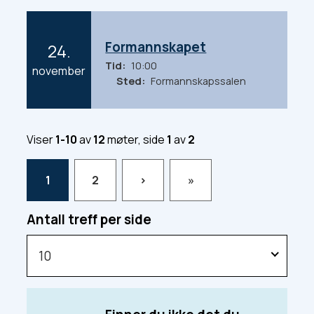
6
Formannskapet
24.
Tid
10:00
2
november
Sted
Formannskapssalen
0
2
6
Viser
1-10
av
12
møter, side
1
av
2
1
2
›
»
Antall treff per side
10