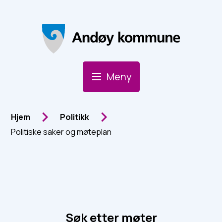
Andøy Kommune
Meny
Du er her:
Hjem
Politikk
Politiske saker og møteplan
Søk etter møter